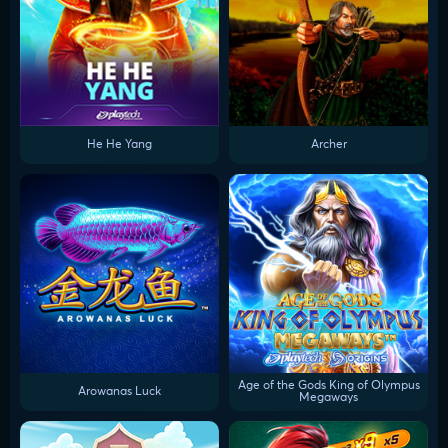
He He Yang
Archer
Age of the Gods King of Olympus
Arowanas Luck
Megaways