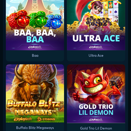
Baa
Ultra Ace
Buffalo Blitz Megaways
Gold Trio Lil Demon