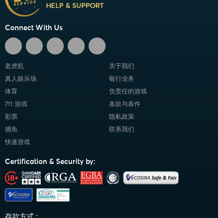
脑。 我们使用最新技术来确保我们的游戏在所有
Slot Judi Malaysia
设备上顺畅
运行，因此无论您身在何处，都可以享受无缝的游戏体验。
Euwin online 的马来西亚在线老虎机
Connect With Us
我们的在线老虎机游戏易于玩，并提供一系列投注选项以满足所有预算。 无论您
是初学者还是经验丰富的玩家，您一定会找到一款符合您喜好的老虎机游戏。 我
们的
马来西亚在线老虎机
老虎机游戏具有多种主题和功能，一定能让您玩上几个
小时。
老虎机
关于我们
常见问题
真人娱乐场
银行业务
问：你们的老虎机游戏公平吗？
体育
负责任的游戏
答：是的，我们的
马来西亚移动在线老虎机
游戏会定期接受公平性审核，以确保
所有结果都是完全随机的。 我们使用随机数生成器 (RNG) 来确定每次旋转的结
711 游戏
条款与条件
果，以确保结果完全公正。
彩票
隐私政策
问：如何入金和出金？
捕魚
联系我们
答：我们提供多种付款方式，包括信用卡、借记卡和电子钱包。 要进行存款，只
需选择您喜欢的付款方式并按照屏幕上的说明进行操作。 提款处理快速安全，资
快速游戏
金通常会在几个工作日内记入您的账户。
Certification & Security by:
存款方式 :