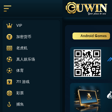
VIP
Android Games
加密货币
老虎机
真人娱乐场
体育
711 游戏
彩票
捕魚