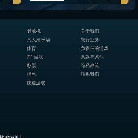
老虎机
关于我们
真人娱乐场
银行业务
体育
负责任的游戏
711 游戏
条款与条件
彩票
隐私政策
捕魚
联系我们
快速游戏
限制18岁或以上