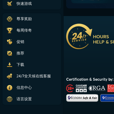
快速游戏
尊享奖励
每周传奇
促销
推荐
下载
24/7全天候在线客服
Certification & Security by:
信息中心
语言设置