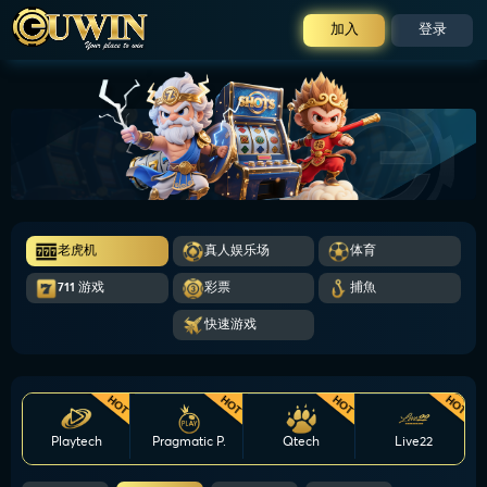
加入
登录
老虎机
真人娱乐场
体育
711 游戏
彩票
捕魚
快速游戏
HOT
HOT
HOT
HOT
Playtech
Pragmatic P.
Qtech
Live22