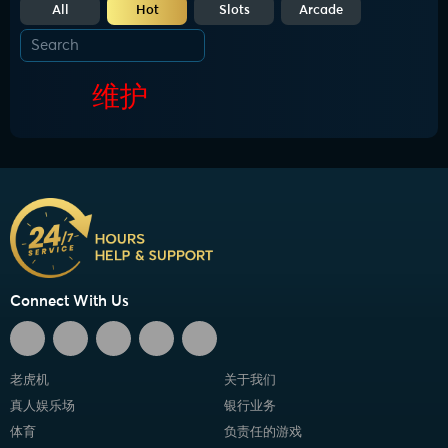
All
Hot
Slots
Arcade
维护
Connect With Us
老虎机
关于我们
真人娱乐场
银行业务
体育
负责任的游戏