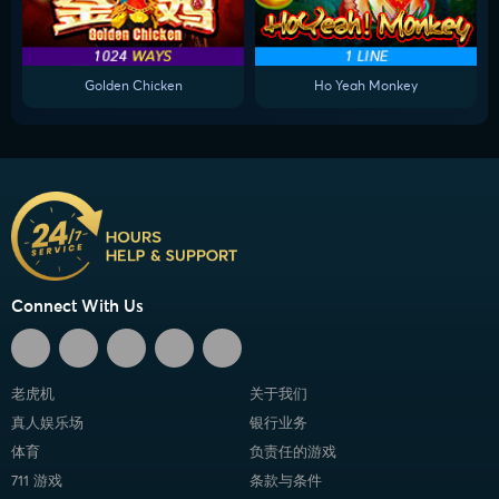
Golden Chicken
Ho Yeah Monkey
Connect With Us
老虎机
关于我们
真人娱乐场
银行业务
体育
负责任的游戏
711 游戏
条款与条件