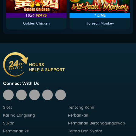
Golden Chicken
Ho Yeah Monkey
Connect With Us
Slots
Tentang Kami
Kasino Langsung
Perbankan
Sukan
Permainan Bertanggungjawab
Permainan 711
Terma Dan Syarat