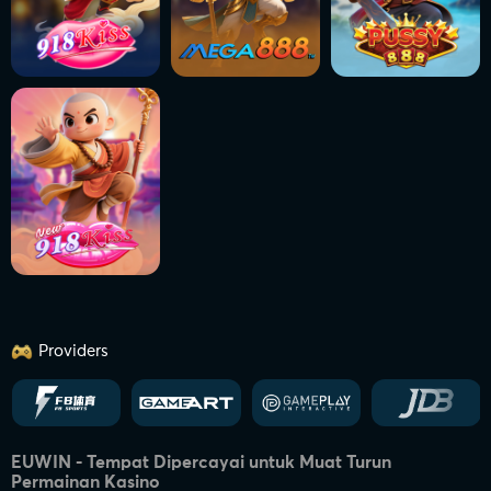
Providers
EUWIN - Tempat Dipercayai untuk Muat Turun
Permainan Kasino