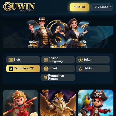
SERTAI
LOG MASUK
Kasino
Slots
Sukan
Langsung
Permainan 711
Loteri
Fishing
Permainan
Pantas